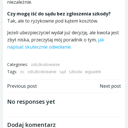
niezależnie.
Czy mogę iść do sądu bez zgłoszenia szkody?
Tak, ale to ryzykowne pod kątem kosztów.
Jeżeli ubezpieczyciel wydał już decyzję, ale kwota jest
zbyt niska, przeczytaj mój poradnik o tym,
jak
napisać skutecznie odwołanie.
Categories:
odszkodowanie
Tags:
oc
odszkodowanie
sąd
szkoda
wypadek
Post
Post
Previous post
Next post
navigation
navigation
No responses yet
Dodaj komentarz