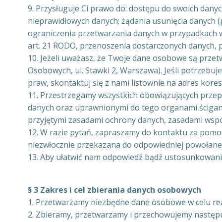
9. Przysługuje Ci prawo do: dostępu do swoich dan
nieprawidłowych danych; żądania usunięcia danych 
ograniczenia przetwarzania danych w przypadkach 
art. 21 RODO, przenoszenia dostarczonych danych,
10. Jeżeli uważasz, że Twoje dane osobowe są prz
Osobowych, ul. Stawki 2, Warszawa). Jeśli potrzebu
praw, skontaktuj się z nami listownie na adres kore
11. Przestrzegamy wszystkich obowiązujących przep
danych oraz uprawnionymi do tego organami ścigan
przyjętymi zasadami ochrony danych, zasadami współ
12. W razie pytań, zapraszamy do kontaktu za pomocą
niezwłocznie przekazana do odpowiedniej powołanej
13. Aby ułatwić nam odpowiedź bądź ustosunkowanie 
§ 3 Zakres i cel zbierania danych osobowych
1. Przetwarzamy niezbędne dane osobowe w celu reali
2. Zbieramy, przetwarzamy i przechowujemy następ