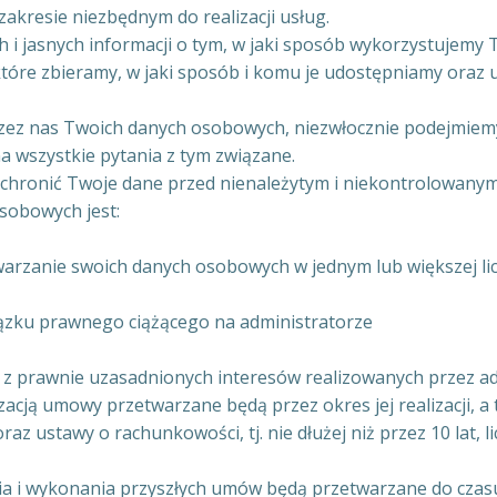
zakresie niezbędnym do realizacji usług.
 i jasnych informacji o tym, w jaki sposób wykorzystujemy 
óre zbieramy, w jaki sposób i komu je udostępniamy oraz ud
zez nas Twoich danych osobowych, niezwłocznie podejmiemy d
 wszystkie pytania z tym związane.
y chronić Twoje dane przed nienależytym i niekontrolowany
sobowych jest:
warzanie swoich danych osobowych w jednym lub większej li
ązku prawnego ciążącego na administratorze
 z prawnie uzasadnionych interesów realizowanych przez adm
acją umowy przetwarzane będą przez okres jej realizacji, a 
az ustawy o rachunkowości, tj. nie dłużej niż przez 10 lat,
a i wykonania przyszłych umów będą przetwarzane do czasu