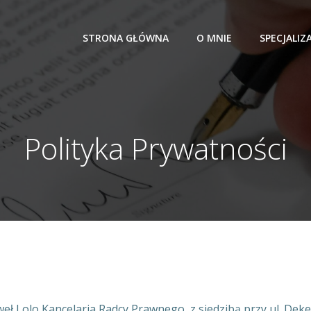
STRONA GŁÓWNA
O MNIE
SPECJALIZ
Polityka Prywatności
eł Lolo Kancelaria Radcy Prawnego, z siedzibą przy ul. Dek