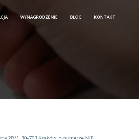
ACJA
WYNAGRODZENIE
BLOG
KONTAKT
erta 2B/1, 30-703 Kraków, o numerze NIP: