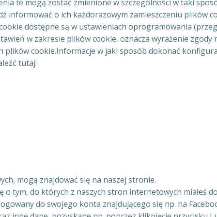
enia te mogą zostać zmienione w szczególności w taki spo
ądź informować o ich każdorazowym zamieszczeniu plików c
 cookie dostępne są w ustawieniach oprogramowania (przegl
ustawień w zakresie plików cookie, oznacza wyrażenie zgody 
 plików cookie.Informacje w jaki sposób dokonać konfigura
eźć tutaj:
wych, mogą znajdować się na naszej stronie.
ę o tym, do których z naszych stron internetowych miałeś dos
logowany do swojego konta znajdującego się np. na Facebook
raz inne dane, pozyskane np. poprzez kliknięcie przycisku 