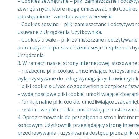
– Cookies zewnętrzne – pliki zamieszczane i odczy
zewnętrznych, które mogą umieszczać pliki Cookies
udostępnione i zainstalowane w Serwisie
– Cookies sesyjne – pliki zamieszczane i odczytywan
usuwane z Urządzenia Użytkownika.
– Cookies trwałe – pliki zamieszczane i odczytywan
automatycznie po zakończeniu sesji Urządzenia chyb
Urządzenia.
3. W ramach naszej strony internetowej, stosowane s
– niezbędne pliki cookie, umożliwiające korzystanie
wykorzystywane do usług wymagających uwierzyteln
– pliki cookie służące do zapewnienia bezpieczeńst
– wydajnościowe pliki cookie, umożliwiające zbieran
– funkcjonalne pliki cookie, umożliwiające „zapamię
– reklamowe pliki cookie, umożliwiające dostarcza
4. Oprogramowanie do przeglądania stron internet
końcowym. Użytkownik przeglądający stronę internet
przechowywania i uzyskiwania dostępu przez pliki 