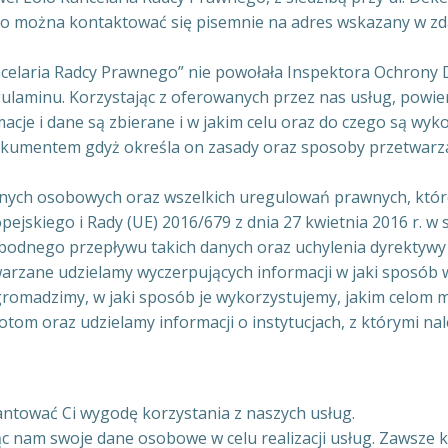
go można kontaktować się pisemnie na adres wskazany w zd
ncelaria Radcy Prawnego” nie powołała Inspektora Ochrony 
egulaminu. Korzystając z oferowanych przez nas usług, powi
macje i dane są zbierane i w jakim celu oraz do czego są wy
dokumentem gdyż określa on zasady oraz sposoby przetwar
anych osobowych oraz wszelkich uregulowań prawnych, któr
skiego i Rady (UE) 2016/679 z dnia 27 kwietnia 2016 r. w 
odnego przepływu takich danych oraz uchylenia dyrektywy
warzane udzielamy wyczerpujących informacji w jaki sposób
romadzimy, w jaki sposób je wykorzystujemy, jakim celom m
om oraz udzielamy informacji o instytucjach, z którymi nale
ntować Ci wygodę korzystania z naszych usług.
jąc nam swoje dane osobowe w celu realizacji usług. Zawsz