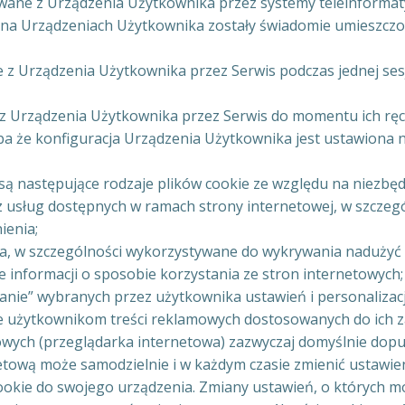
tywane z Urządzenia Użytkownika przez systemy teleinforma
 na Urządzeniach Użytkownika zostały świadomie umieszczon
e z Urządzenia Użytkownika przez Serwis podczas jednej sesj
e z Urządzenia Użytkownika przez Serwis do momentu ich ręc
a że konfiguracja Urządzenia Użytkownika jest ustawiona n
ą następujące rodzaje plików cookie ze względu na niezbędn
 z usług dostępnych w ramach strony internetowej, w szczegól
ienia;
wa, w szczególności wykorzystywane do wykrywania nadużyć w
ie informacji o sposobie korzystania ze stron internetowych;
tanie” wybranych przez użytkownika ustawień i personalizacj
nie użytkownikom treści reklamowych dostosowanych do ich 
owych (przeglądarka internetowa) zazwyczaj domyślnie dop
ową może samodzielnie i w każdym czasie zmienić ustawieni
cookie do swojego urządzenia. Zmiany ustawień, o których 