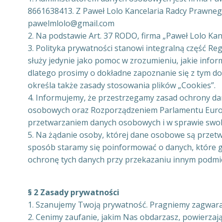
8661638413. Z Paweł Lolo Kancelaria Radcy Prawne
pawelmlolo@gmail.com
2. Na podstawie Art. 37 RODO, firma „Paweł Lolo Ka
3. Polityka prywatności stanowi integralną część R
służy jedynie jako pomoc w zrozumieniu, jakie infor
dlatego prosimy o dokładne zapoznanie się z tym 
określa także zasady stosowania plików „Cookies”.
4. Informujemy, że przestrzegamy zasad ochrony d
osobowych oraz Rozporządzeniem Parlamentu Europej
przetwarzaniem danych osobowych i w sprawie swob
5. Na żądanie osoby, której dane osobowe są przet
sposób staramy się poinformować o danych, które g
ochronę tych danych przy przekazaniu innym podmiot
§ 2 Zasady prywatności
1. Szanujemy Twoją prywatność. Pragniemy zagwara
2. Cenimy zaufanie, jakim Nas obdarzasz, powierza