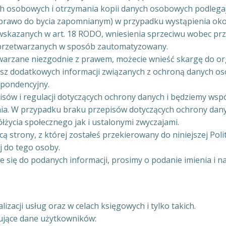
ych osobowych i otrzymania kopii danych osobowych podlega
(prawo do bycia zapomnianym) w przypadku wystąpienia okol
wskazanych w art. 18 RODO, wniesienia sprzeciwu wobec p
 przetwarzanych w sposób zautomatyzowany.
etwarzane niezgodnie z prawem, możecie wnieść skargę do 
jesz dodatkowych informacji związanych z ochroną danych o
spondencyjny.
isów i regulacji dotyczących ochrony danych i będziemy ws
ia. W przypadku braku przepisów dotyczących ochrony dan
życia społecznego jak i ustalonymi zwyczajami.
 strony, z której zostałeś przekierowany do niniejszej Poli
 do tego osoby.
się do podanych informacji, prosimy o podanie imienia i n
zacji usług oraz w celach księgowych i tylko takich.
ujące dane użytkowników: